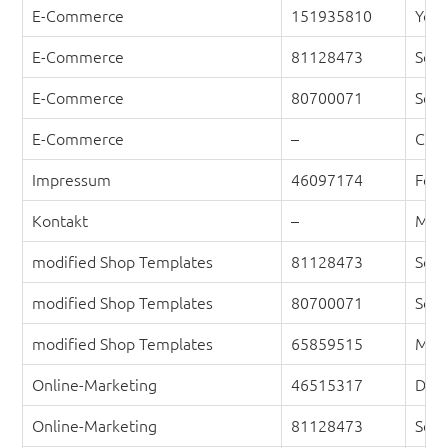
E-Commerce
151935810
Youn
E-Commerce
81128473
Set 
E-Commerce
80700071
Set 
E-Commerce
–
Colo
Impressum
46097174
Feat
Kontakt
–
Mapl
modified Shop Templates
81128473
Set 
modified Shop Templates
80700071
Set 
modified Shop Templates
65859515
Mode
Online-Marketing
46515317
Digi
Online-Marketing
81128473
Set 