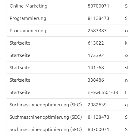
Online-Marketing
80700071
Set 
Programmierung
81128473
Set 
Programmierung
2583383
comp
Startseite
613022
küst
Startseite
173392
sonn
Startseite
141768
stra
Startseite
338486
note
Startseite
nFSw6m01-38
Larg
Suchmaschinenoptimierung (SEO)
2082639
gesc
Suchmaschinenoptimierung (SEO)
81128473
Set 
Suchmaschinenoptimierung (SEO)
80700071
Set 