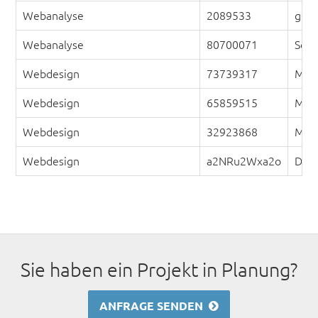
Webanalyse
2089533
gesc
Webanalyse
80700071
Set 
Webdesign
73739317
Mobi
Webdesign
65859515
Mode
Webdesign
32923868
Mod
Webdesign
a2NRu2Wxa2o
Desk
Sie haben ein Projekt in Planung?
ANFRAGE SENDEN